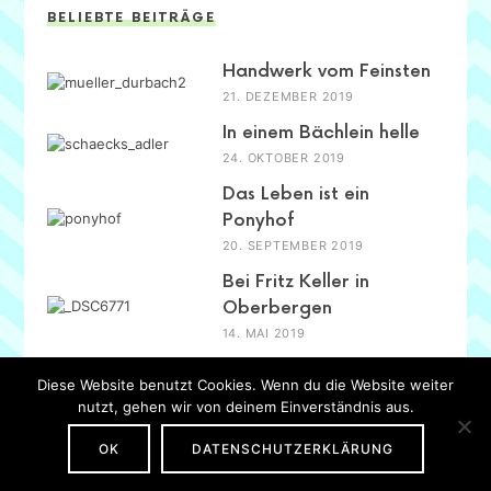
BELIEBTE BEITRÄGE
Handwerk vom Feinsten
21. DEZEMBER 2019
In einem Bächlein helle
24. OKTOBER 2019
Das Leben ist ein
Ponyhof
20. SEPTEMBER 2019
Bei Fritz Keller in
Oberbergen
14. MAI 2019
Diese Website benutzt Cookies. Wenn du die Website weiter
nutzt, gehen wir von deinem Einverständnis aus.
OK
DATENSCHUTZERKLÄRUNG
IMPRESSUM
·
DATENSCHUTZ