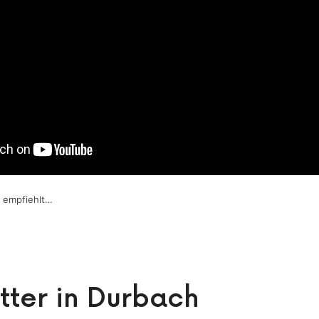
s empfiehlt…
itter in Durbach