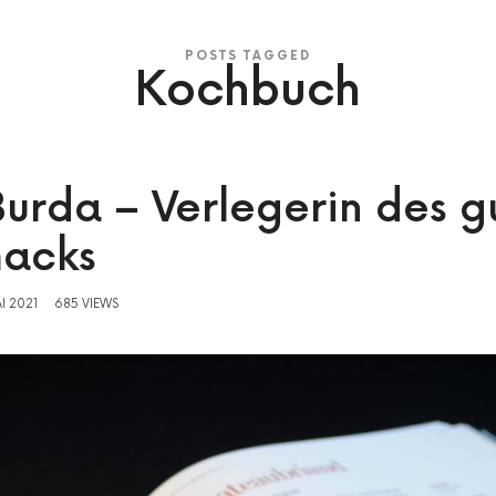
POSTS TAGGED
Kochbuch
urda – Verlegerin des g
acks
I 2021
685 VIEWS