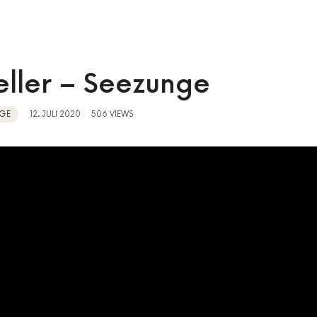
eller – Seezunge
GE
12. JULI 2020
506 VIEWS