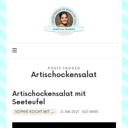
Post
von
Sophie
POSTS TAGGED
Artischockensalat
Artischockensalat mit
Seeteufel
SOPHIE KOCHT MIT ...
21. MAI 2021
423 VIEWS