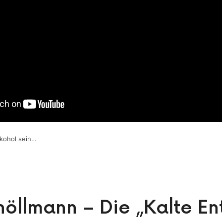
lkohol sein…
chöllmann – Die „Kalte En