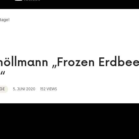
tage!
chöllmann „Frozen Erdbee
“
GE
5. JUNI 2020
152 VIEWS