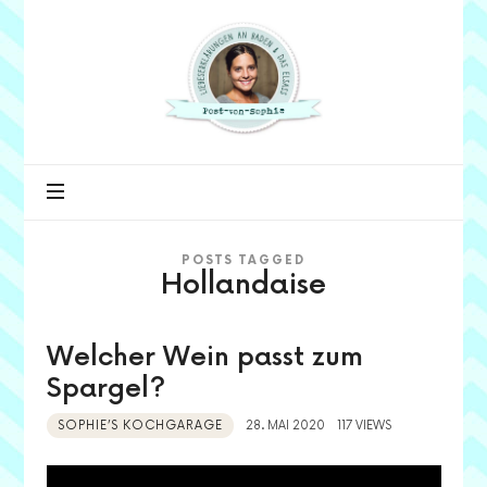
Post
von
Sophie
POSTS TAGGED
Hollandaise
Welcher Wein passt zum
Spargel?
SOPHIE’S KOCHGARAGE
28. MAI 2020
117 VIEWS